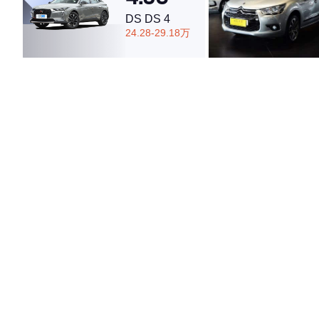
DS DS 4
24.28-29.18万