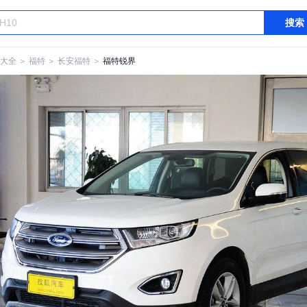
搜索
大全
＞
福特
＞
长安福特
＞
福特锐界