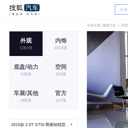
当前位置:
搜狐汽车
＞
车型
外观
内饰
1282张
2323张
底盘/动力
空间
435张
224张
车展/其他
官方
388张
127张
2015款 2.0T GTDi 两驱铂锐型