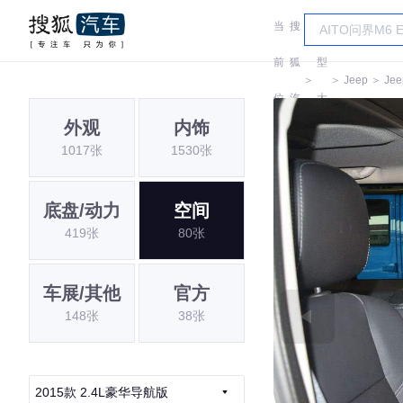
当
搜
车
前
狐
型
＞
＞
Jeep
＞
Jee
位
汽
大
外观
内饰
置:
车
全
1017张
1530张
底盘/动力
空间
419张
80张
车展/其他
官方
148张
38张
2015款 2.4L豪华导航版