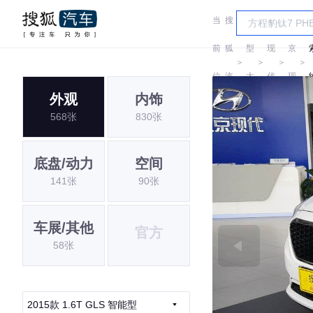
当
搜
车
北
前
狐
型
现
京
＞
＞
＞
＞
位
汽
大
代
现
外观
内饰
置:
车
全
代
568张
830张
底盘/动力
空间
141张
90张
车展/其他
官方
58张
2015款 1.6T GLS 智能型