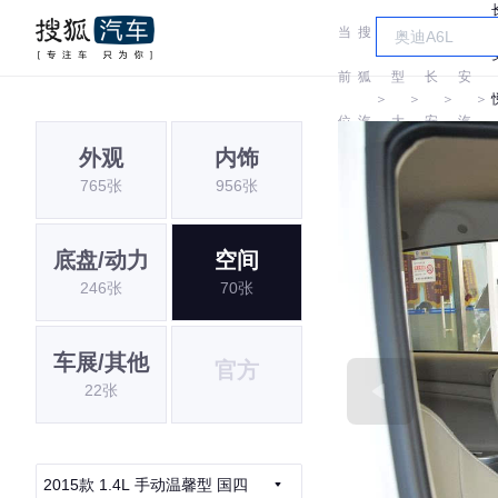
当
搜
车
长
前
狐
型
长
安
＞
＞
＞
＞
位
汽
大
安
汽
外观
内饰
置:
车
全
车
765张
956张
底盘/动力
空间
246张
70张
车展/其他
官方
22张
2015款 1.4L 手动温馨型 国四