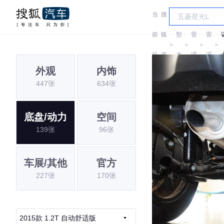
当
搜
车
前
狐
型
雷
雷
＞
＞
＞
＞
位
汽
大
诺
诺
外观
内饰
置:
车
全
447张
634张
底盘/动力
空间
139张
96张
车展/其他
官方
227张
170张
2015款 1.2T 自动舒适版