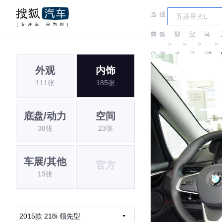
当
搜
车
宝
前
狐
型
宝
马
＞
＞
＞
＞
位
汽
大
马
(进
外观
内饰
置:
车
全
口)
111张
185张
底盘/动力
空间
38张
23张
车展/其他
官方
13张
2015款 218i 领先型