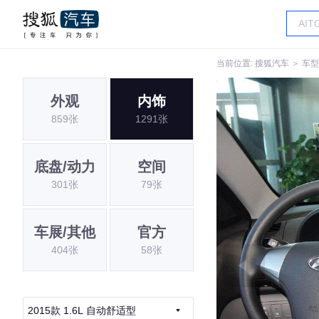
当前位置:
搜狐汽车
＞
车型
外观
内饰
859张
1291张
底盘/动力
空间
301张
79张
车展/其他
官方
404张
58张
2015款 1.6L 自动舒适型