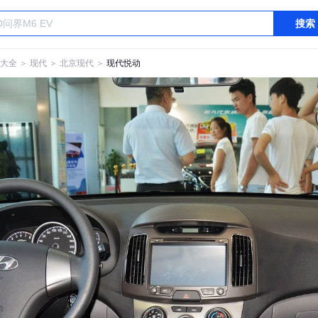
搜索
大全
＞
现代
＞
北京现代
＞
现代悦动