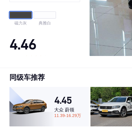
磁力灰
典雅白
4.46
·外观表现较为优秀，优于51%同级车
·内饰表现一般，低于56%同级车
同级车推荐
·空间表现一般，低于81%同级车
4.45
大众 蔚领
11.39-16.29万