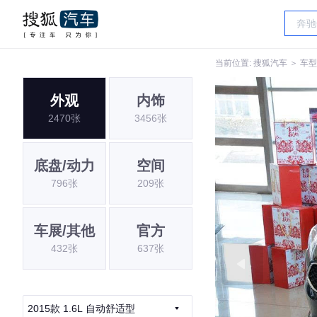
当前位置:
搜狐汽车
＞
车型
外观
内饰
2470张
3456张
底盘/动力
空间
796张
209张
车展/其他
官方
432张
637张
2015款 1.6L 自动舒适型