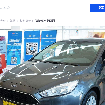
搜索
大全
＞
福特
＞
长安福特
＞
福特福克斯两厢