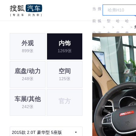
当
搜
车
前
狐
型
哈
哈
＞
＞
＞
＞
位
汽
大
弗
弗
外观
内饰
置:
车
全
899张
1269张
底盘/动力
空间
248张
125张
车展/其他
官方
242张
2015款 2.0T 豪华型 5座版