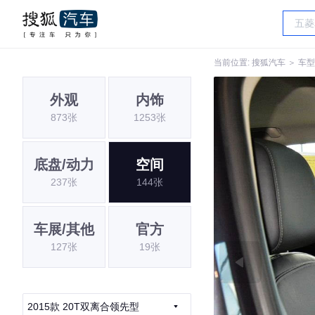
当前位置:
搜狐汽车
＞
车型
外观
内饰
873张
1253张
底盘/动力
空间
237张
144张
车展/其他
官方
127张
19张
2015款 20T双离合领先型