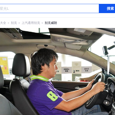
搜索
大全
＞
别克
＞
上汽通用别克
＞
别克威朗