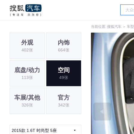
当前位置:
搜狐汽车
＞
车型
外观
内饰
402张
664张
底盘/动力
空间
113张
49张
车展/其他
官方
326张
342张
2015款 1.6T 时尚型 5座