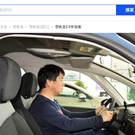
搜索
大全
＞
雪铁龙
＞
雪铁龙(进口)
＞
雪铁龙C4毕加索