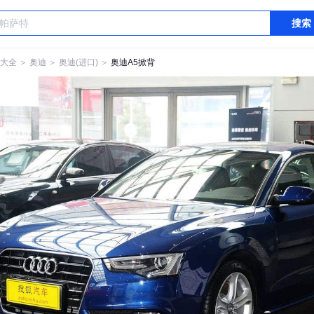
搜索
大全
＞
奥迪
＞
奥迪(进口)
＞
奥迪A5掀背