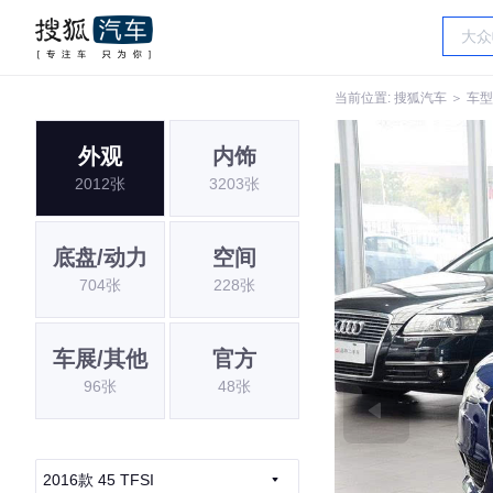
当前位置:
搜狐汽车
＞
车型
外观
内饰
2012张
3203张
底盘/动力
空间
704张
228张
车展/其他
官方
96张
48张
2016款 45 TFSI