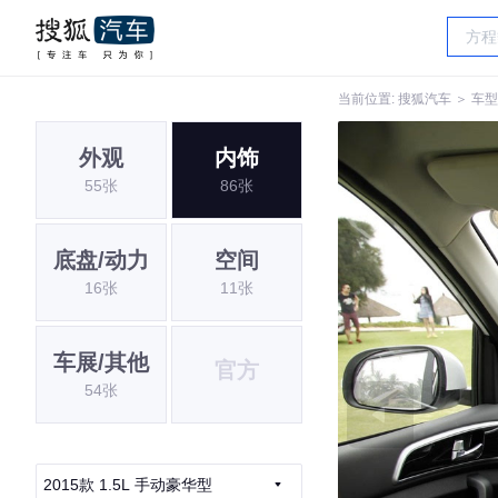
当前位置:
搜狐汽车
＞
车型
外观
内饰
55张
86张
底盘/动力
空间
16张
11张
车展/其他
官方
54张
2015款 1.5L 手动豪华型