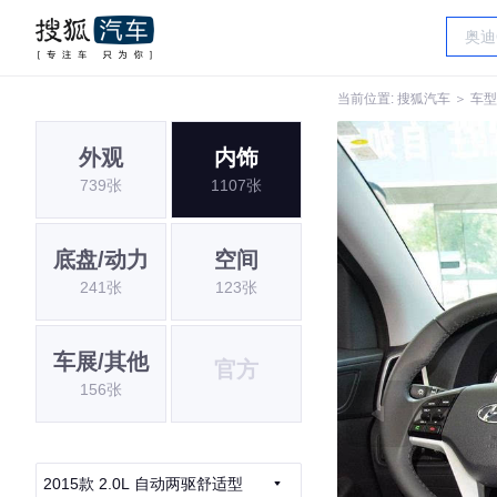
当前位置:
搜狐汽车
＞
车型
外观
内饰
739张
1107张
底盘/动力
空间
241张
123张
车展/其他
官方
156张
2015款 2.0L 自动两驱舒适型