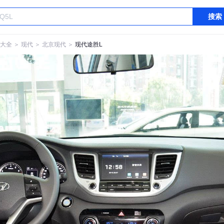
搜索
大全
＞
现代
＞
北京现代
＞
现代途胜L