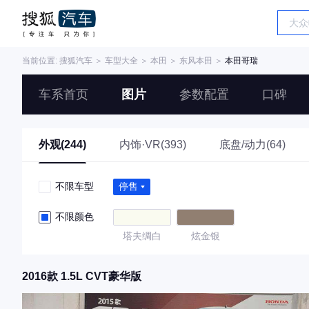
当前位置:
搜狐汽车
＞
车型大全
＞
本田
＞
东风本田
＞
本田哥瑞
车系首页
图片
参数配置
口碑
外观(244)
内饰·VR(393)
底盘/动力(64)
不限车型
停售
不限颜色
塔夫绸白
炫金银
2016款 1.5L CVT豪华版