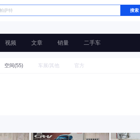
搜索
视频
文章
销量
二手车
空间(55)
车展/其他
官方