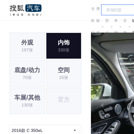
当
搜
车
北
前
狐
型
奔
京
＞
＞
＞
＞
位
汽
大
驰
奔
外观
内饰
置:
车
全
驰
197张
330张
底盘/动力
空间
70张
25张
车展/其他
官方
130张
2016款 C 350eL