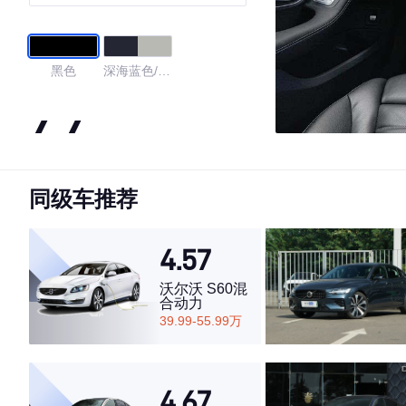
黑色
深海蓝色/水
晶灰色
4.4
同级车推荐
·外观表现一般，低于84%同级车
·内饰表现一般，低于61%同级车
·空间表现较为优秀，优于66%同级车
4.57
沃尔沃 S60混
合动力
39.99-55.99万
4.67