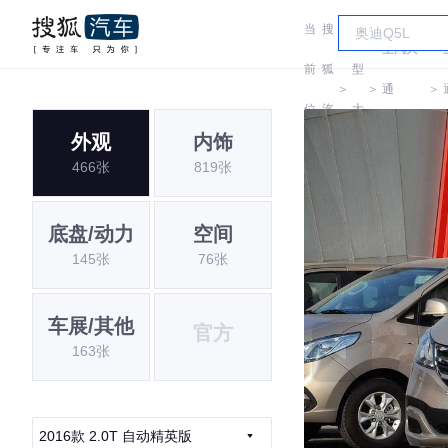
当
搜
车
上汽大
前
狐
型
＞
＞
通
＞
位
汽
大
MAXUS
外观
内饰
置:
车
全
466张
819张
底盘/动力
空间
145张
76张
车展/其他
官方
163张
2016款 2.0T 自动精英版