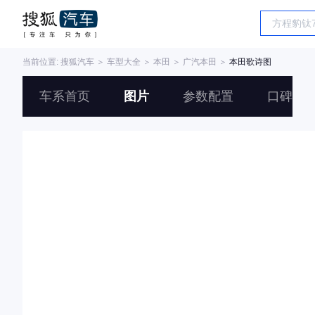
当前位置:
搜狐汽车
＞
车型大全
＞
本田
＞
广汽本田
＞
本田歌诗图
车系首页
图片
参数配置
口碑