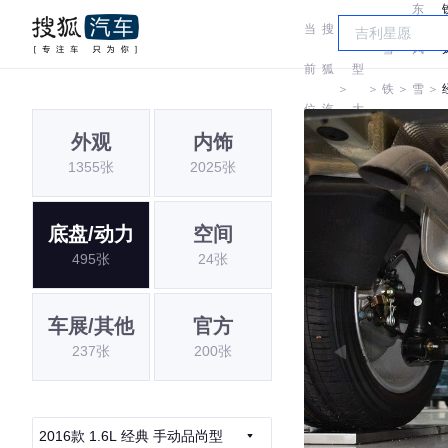
东
当
搜
车
雪
风
前
狐
型
＞
＞
铁
＞
雪
＞
位
汽
大
龙
铁
外观
内饰
置:
车
全
1355张
2025张
龙
底盘/动力
空间
495张
24张
车展/其他
官方
237张
200张
2016款 1.6L 经典 手动品尚型