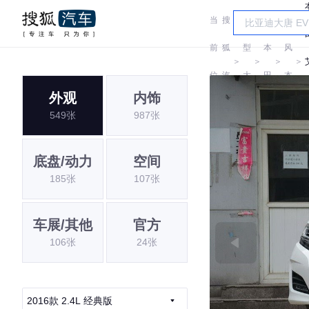
当
搜
车
东
前
狐
型
本
风
＞
＞
＞
＞
位
汽
大
田
本
外观
内饰
置:
车
全
田
549张
987张
底盘/动力
空间
185张
107张
车展/其他
官方
106张
24张
2016款 2.4L 经典版