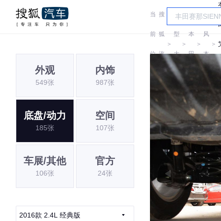
当
搜
车
东
前
狐
型
本
风
＞
＞
＞
＞
位
汽
大
田
本
外观
内饰
置:
车
全
田
549张
987张
底盘/动力
空间
185张
107张
车展/其他
官方
106张
24张
2016款 2.4L 经典版