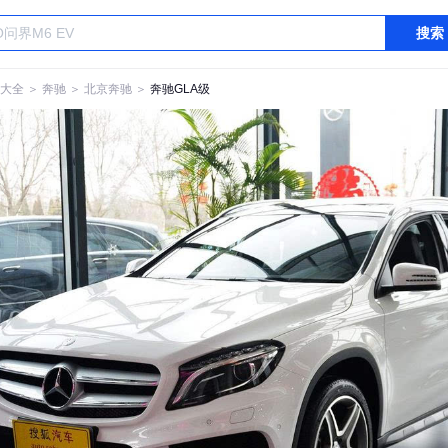
搜索
大全
＞
奔驰
＞
北京奔驰
＞
奔驰GLA级