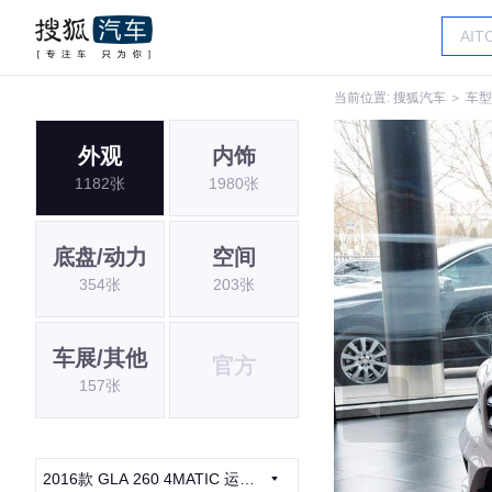
当前位置:
搜狐汽车
＞
车型
外观
内饰
1182张
1980张
底盘/动力
空间
354张
203张
车展/其他
官方
157张
2016款 GLA 260 4MATIC 运动