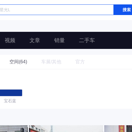
搜索
视频
文章
销量
二手车
空间(64)
车展/其他
官方
宝石蓝