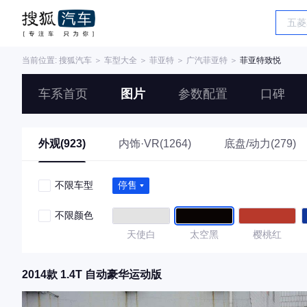
当前位置:
搜狐汽车
＞
车型大全
＞
菲亚特
＞
广汽菲亚特
＞
菲亚特致悦
车系首页
图片
参数配置
口碑
外观(923)
内饰·VR(1264)
底盘/动力(279)
不限车型
停售
不限颜色
天使白
太空黑
樱桃红
2014款 1.4T 自动豪华运动版