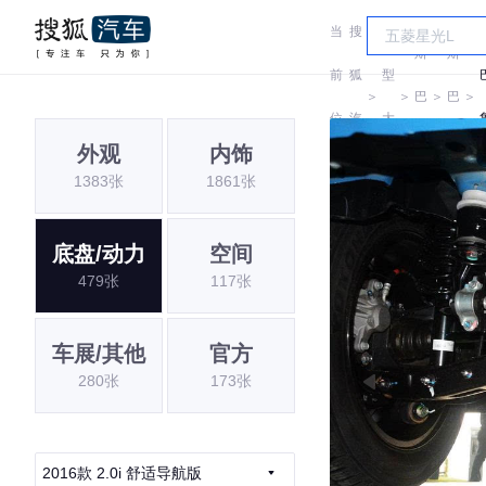
当
搜
车
斯
斯
前
狐
型
＞
＞
巴
＞
巴
＞
位
汽
大
鲁
鲁
外观
内饰
置:
车
全
1383张
1861张
底盘/动力
空间
479张
117张
车展/其他
官方
280张
173张
2016款 2.0i 舒适导航版