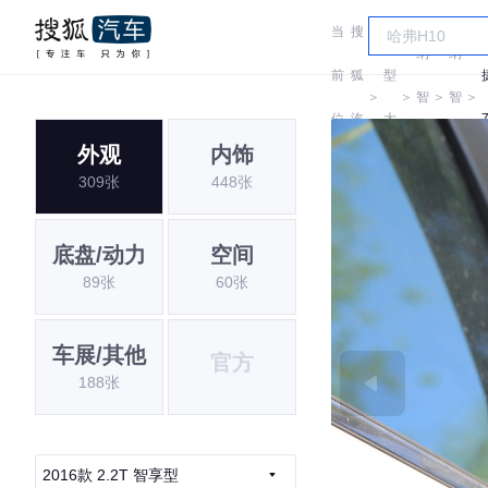
当
搜
车
纳
纳
前
狐
型
＞
＞
智
＞
智
＞
位
汽
大
捷
捷
外观
内饰
置:
车
全
309张
448张
底盘/动力
空间
89张
60张
车展/其他
官方
188张
2016款 2.2T 智享型