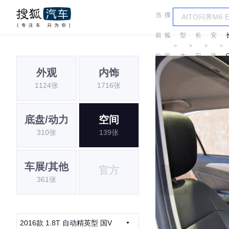
当
搜
车
长
前
狐
型
长
安
＞
＞
＞
＞
位
汽
大
安
汽
外观
内饰
置:
车
全
车
1124张
1716张
底盘/动力
空间
310张
139张
车展/其他
官方
361张
2016款 1.8T 自动精英型 国V