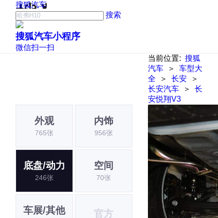
搜狐汽车
搜索
搜狐汽车小程序
微信扫一扫
当前位置:
搜狐
汽车
＞
车型大
全
＞
长安
＞
长安汽车
＞
长
安悦翔V3
外观
内饰
765张
956张
底盘/动力
空间
246张
70张
车展/其他
官方