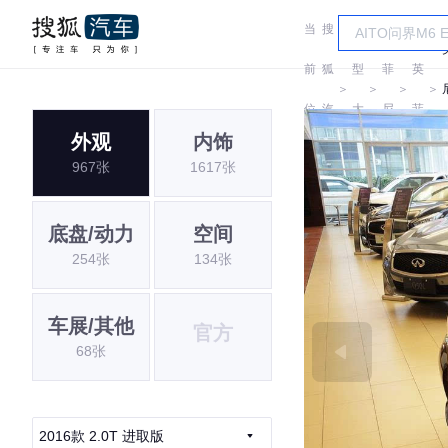
当
搜
车
英
风
前
狐
型
菲
英
＞
＞
＞
＞
位
汽
大
尼
菲
外观
内饰
置:
车
全
迪
尼
967张
1617张
迪
底盘/动力
空间
254张
134张
车展/其他
官方
68张
2016款 2.0T 进取版