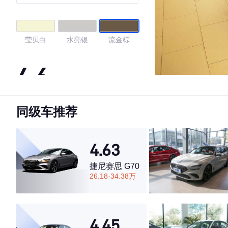
莹贝白
水亮银
流金棕
4.6
同级车推荐
·外观表现较为优秀，优于65%同级车
·内饰表现一般，低于57%同级车
·空间表现一般，低于71%同级车
4.63
捷尼赛思 G70
26.18-34.38万
4.45