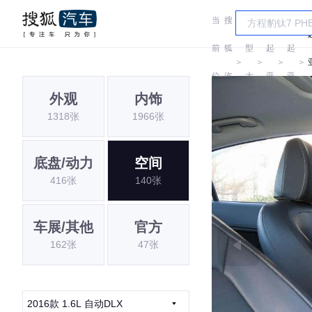
当
搜
车
前
狐
型
起
起
＞
＞
＞
＞
位
汽
大
亚
亚
外观
内饰
置:
车
全
1318张
1966张
底盘/动力
空间
416张
140张
车展/其他
官方
162张
47张
2016款 1.6L 自动DLX