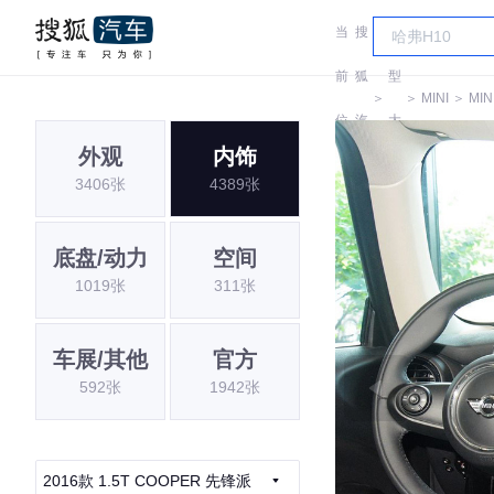
当
搜
车
前
狐
型
＞
＞
MINI
＞
MIN
位
汽
大
外观
内饰
置:
车
全
3406张
4389张
底盘/动力
空间
1019张
311张
车展/其他
官方
592张
1942张
2016款 1.5T COOPER 先锋派