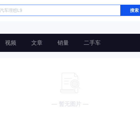
搜索
视频
文章
销量
二手车
— 暂无图片 —