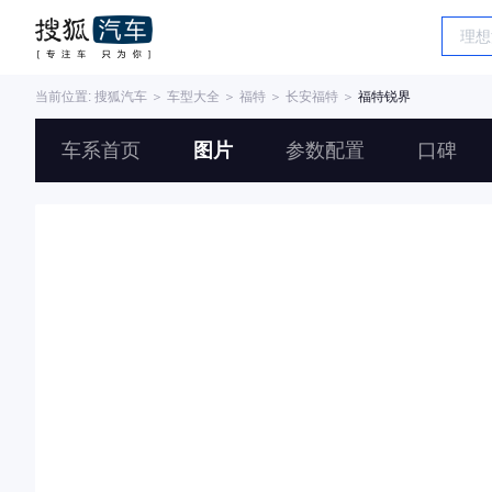
当前位置:
搜狐汽车
＞
车型大全
＞
福特
＞
长安福特
＞
福特锐界
车系首页
图片
参数配置
口碑