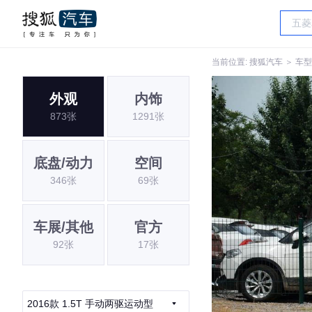
当前位置:
搜狐汽车
＞
车型
外观
内饰
873张
1291张
底盘/动力
空间
346张
69张
车展/其他
官方
92张
17张
2016款 1.5T 手动两驱运动型