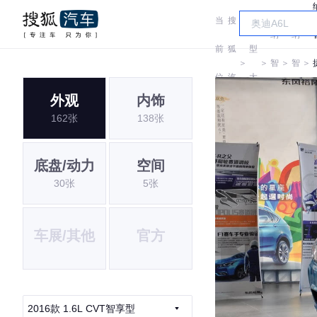
当
搜
车
纳
纳
前
狐
型
＞
＞
智
＞
智
＞
位
汽
大
捷
捷
外观
内饰
置:
车
全
162张
138张
底盘/动力
空间
30张
5张
车展/其他
官方
2016款 1.6L CVT智享型