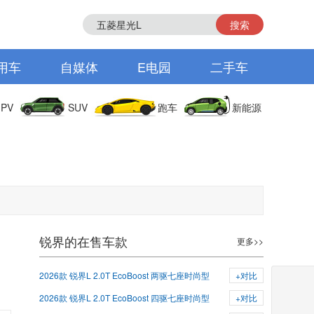
搜索
用车
自媒体
E电园
二手车
PV
SUV
跑车
新能源
锐界的在售车款
更多>>
2026款 锐界L 2.0T EcoBoost 两驱七座时尚型
+对比
2026款 锐界L 2.0T EcoBoost 四驱七座时尚型
+对比