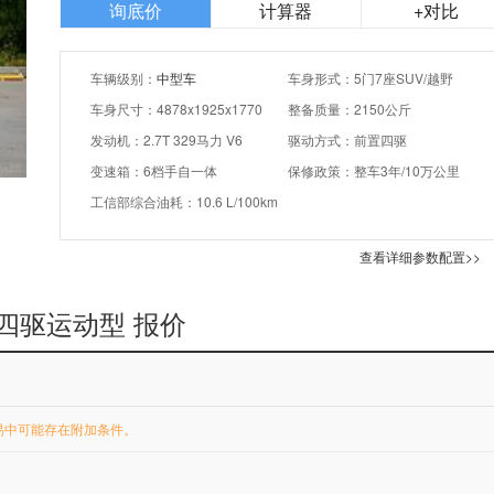
询底价
计算器
+对比
车辆级别：
中型车
车身形式：5门7座SUV/越野
车身尺寸：4878x1925x1770
整备质量：2150公斤
发动机：2.7T 329马力 V6
驱动方式：前置四驱
变速箱：6档手自一体
保修政策：整车3年/10万公里
工信部综合油耗：10.6 L/100km
查看详细参数配置>>
 V6四驱运动型 报价
易中可能存在附加条件。