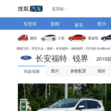
汽车首页
北京站
车型库
新闻
图片
新车
微型
小型
紧凑型
搜狐汽车
>
车型大全
>
福特
>
长安福特
>
福特锐界
>
2016款 EcoBoos
长安福特
锐界
/
/
2016
图片
参数配置
报价
车款综述