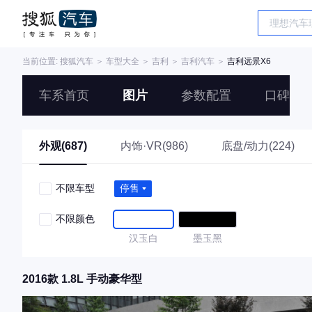
当前位置:
搜狐汽车
＞
车型大全
＞
吉利
＞
吉利汽车
＞
吉利远景X6
车系首页
图片
参数配置
口碑
外观(687)
内饰·VR(986)
底盘/动力(224)
不限车型
停售
不限颜色
汉玉白
墨玉黑
2016款 1.8L 手动豪华型