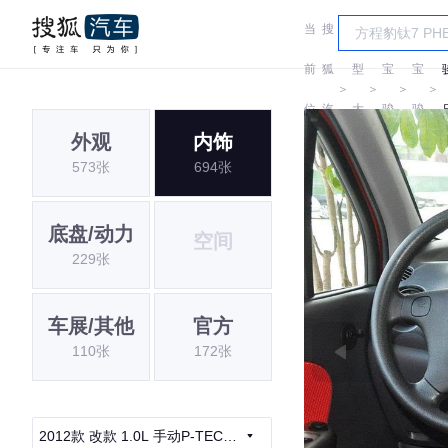
当
搜
车
前
狐
型
宝
宝
＞
＞
＞
＞
位
汽
大
骏
骏
外观
内饰
置:
车
全
573张
694张
底盘/动力
空间
229张
车展/其他
官方
110张
172张
2012款 改款 1.0L 手动P-TEC舒