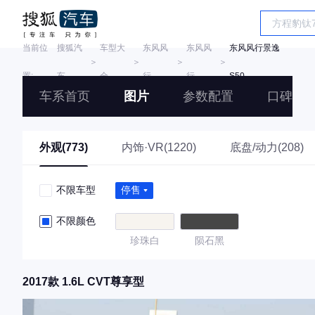
当前位
搜狐汽
车型大
东风风
东风风
东风风行景逸
＞
＞
＞
＞
置:
车
全
行
行
S50
车系首页
图片
参数配置
口碑
外观(773)
内饰·VR(1220)
底盘/动力(208)
不限车型
停售
不限颜色
珍珠白
陨石黑
2017款 1.6L CVT尊享型