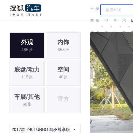
当
搜
车
广
前
狐
型
本
汽
＞
＞
＞
＞
位
汽
大
田
本
外观
内饰
置:
车
全
田
486张
658张
底盘/动力
空间
115张
40张
车展/其他
官方
60张
2017款 240TURBO 两驱尊享版