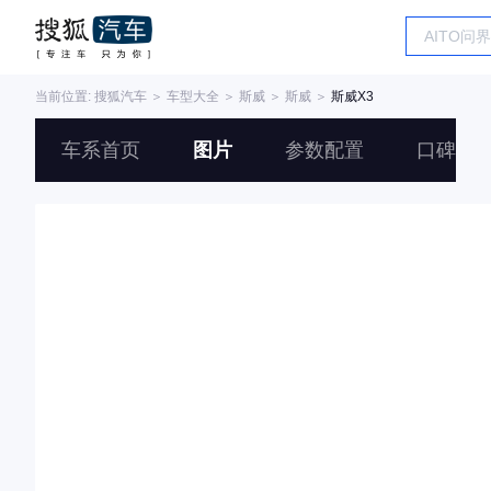
当前位置:
搜狐汽车
＞
车型大全
＞
斯威
＞
斯威
＞
斯威X3
车系首页
图片
参数配置
口碑