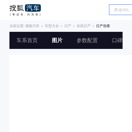
当前位置:
搜狐汽车
＞
车型大全
＞
日产
＞
东风日产
＞
日产劲客
车系首页
图片
参数配置
口碑