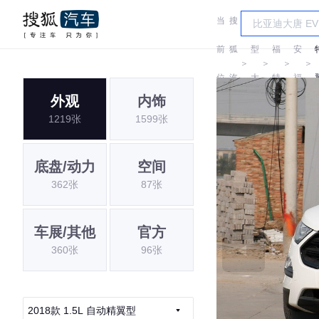
当
搜
车
长
前
狐
型
福
安
＞
＞
＞
＞
位
汽
大
特
福
外观
内饰
置:
车
全
特
1219张
1599张
底盘/动力
空间
362张
87张
车展/其他
官方
360张
96张
2018款 1.5L 自动精翼型