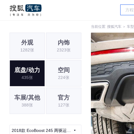
当前位置:
搜狐汽车
＞
车型
外观
内饰
1282张
2323张
底盘/动力
空间
435张
224张
车展/其他
官方
388张
127张
2018款 EcoBoost 245 两驱运动