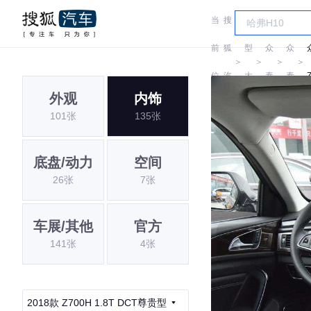
当
搜
车
前
狐
型
众
众
＞
＞
＞
＞
位
汽
大
泰
泰
外观
内饰
置:
车
全
101张
135张
底盘/动力
空间
26张
7张
车展/其他
官方
141张
4张
2018款 Z700H 1.8T DCT尊贵型