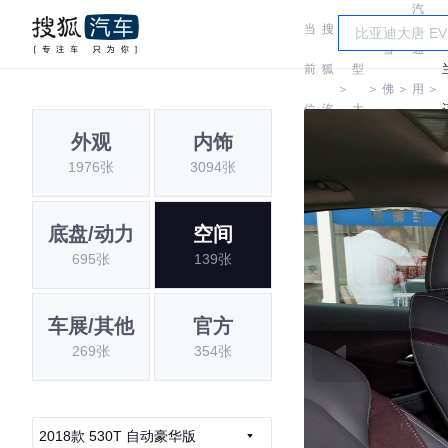
汽
当
搜
车
雪
通
前
狐
型
＞
＞
佛
＞
用
＞
位
汽
大
兰
雪
外观
内饰
置:
车
全
1976张
3094张
佛
兰
底盘/动力
空间
695张
139张
车展/其他
官方
269张
354张
2018款 530T 自动豪华版