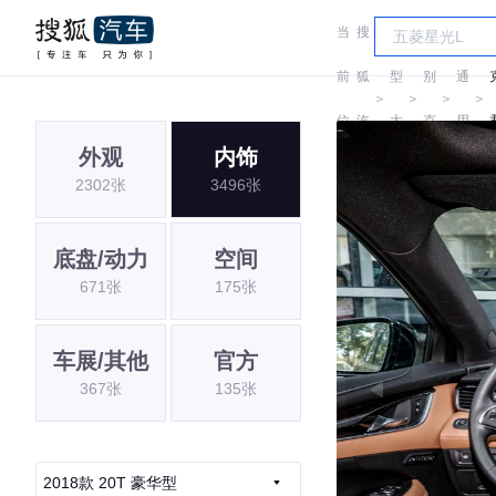
当
搜
车
汽
前
狐
型
别
通
＞
＞
＞
＞
位
汽
大
克
用
外观
内饰
置:
车
全
别
2302张
3496张
克
底盘/动力
空间
671张
175张
车展/其他
官方
367张
135张
2018款 20T 豪华型