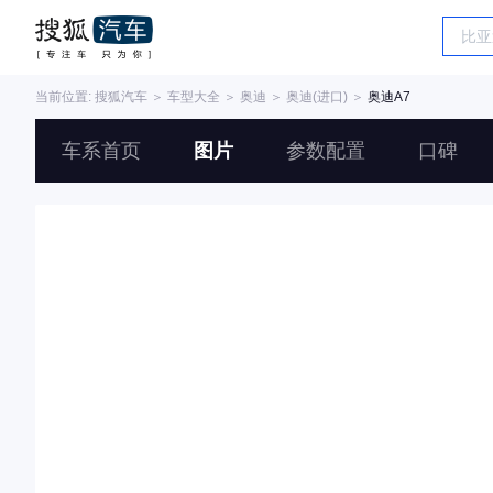
当前位置:
搜狐汽车
＞
车型大全
＞
奥迪
＞
奥迪(进口)
＞
奥迪A7
车系首页
图片
参数配置
口碑