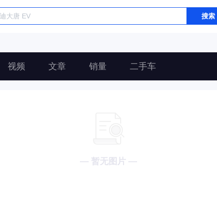
搜索
视频
文章
销量
二手车
— 暂无图片 —