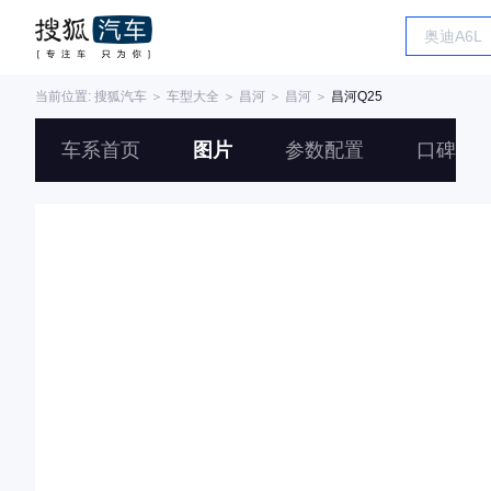
当前位置:
搜狐汽车
＞
车型大全
＞
昌河
＞
昌河
＞
昌河Q25
车系首页
图片
参数配置
口碑