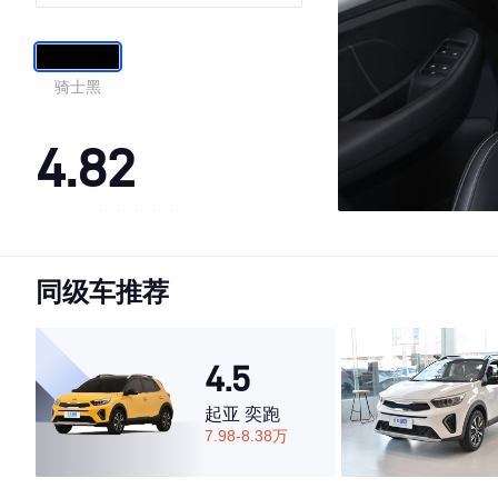
骑士黑
4.82
·外观表现较为优秀，优于85%同级车
·内饰表现一般，低于53%同级车
同级车推荐
·空间表现较为优秀，优于84%同级车
4.5
起亚 奕跑
7.98-8.38万