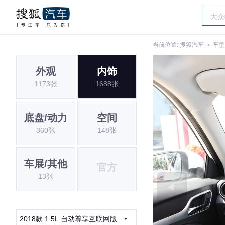
当前位置:
搜狐汽车
＞
车型
外观
内饰
1173张
1688张
底盘/动力
空间
360张
148张
车展/其他
官方
13张
2018款 1.5L 自动尊享互联网版