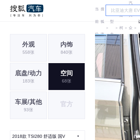
汽
当
搜
车
斯
大
前
狐
型
＞
＞
柯
＞
众
＞
位
汽
大
达
斯
外观
内饰
置:
车
全
558张
840张
柯
达
底盘/动力
空间
183张
68张
车展/其他
官方
93张
2018款 TSI280 舒适版 国V